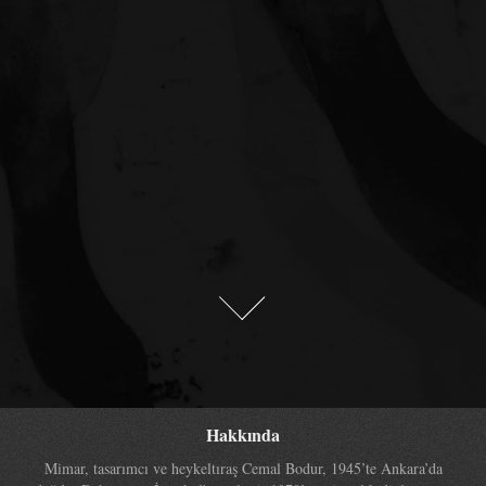
Hakkında
Mimar, tasarımcı ve heykeltıraş Cemal Bodur, 1945’te Ankara’da