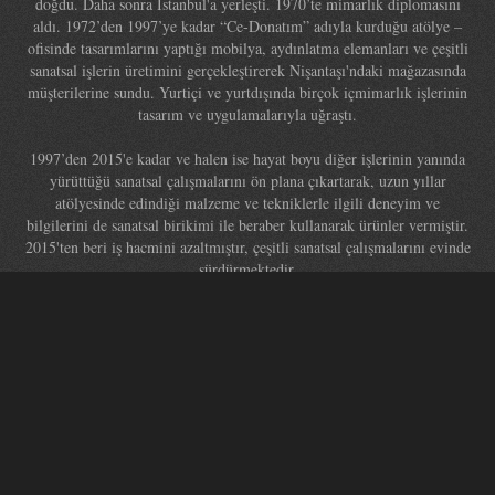
doğdu. Daha sonra İstanbul'a yerleşti. 1970’te mimarlık diplomasını
aldı. 1972’den 1997’ye kadar “Ce-Donatım” adıyla kurduğu atölye –
ofisinde tasarımlarını yaptığı mobilya, aydınlatma elemanları ve çeşitli
sanatsal işlerin üretimini gerçekleştirerek Nişantaşı'ndaki mağazasında
müşterilerine sundu. Yurtiçi ve yurtdışında birçok içmimarlık işlerinin
tasarım ve uygulamalarıyla uğraştı.
1997’den 2015'e kadar ve halen ise hayat boyu diğer işlerinin yanında
yürüttüğü sanatsal çalışmalarını ön plana çıkartarak, uzun yıllar
atölyesinde edindiği malzeme ve tekniklerle ilgili deneyim ve
bilgilerini de sanatsal birikimi ile beraber kullanarak ürünler vermiştir.
2015'ten beri iş hacmini azaltmıştır, çeşitli sanatsal çalışmalarını evinde
sürdürmektedir.